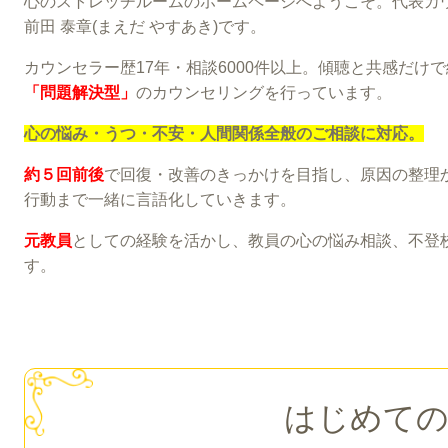
心のストレッチルームのホームページへようこそ。代表カ
前田 泰章(まえだ やすあき)です。
カウンセラー歴17年・相談6000件以上。傾聴と共感だけ
「問題解決型」
のカウンセリングを行っています。
心の悩み・うつ・不安・人間関係全般のご相談に対応。
約５回前後
で回復・改善のきっかけを目指し、原因の整理
行動まで一緒に言語化していきます。
元教員
としての経験を活かし、教員の心の悩み相談、不登
す。
はじめて