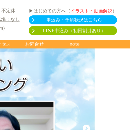
）＊不定休
▶はじめての方へ（
イラスト・動画解説
）
車場：なし
申込み・予約状況はこちら
m）
LINE申込み（初回割引あり）
クセス
お問合せ
note