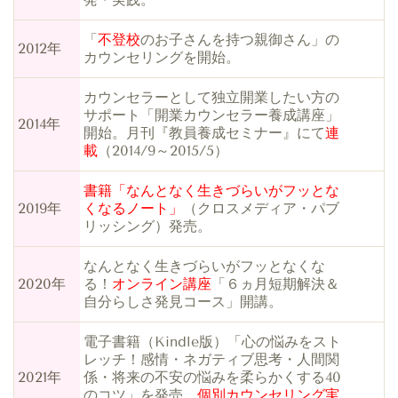
「
不登校
のお子さんを持つ親御さん」の
2012年
カウンセリングを開始。
カウンセラーとして独立開業したい方の
サポート「開業カウンセラー養成講座」
2014年
開始。月刊『教員養成セミナー』にて
連
載
（2014/9～2015/5）
書籍「なんとなく生きづらいがフッとな
2019年
くなるノート」
（クロスメディア・パブ
リッシング）発売。
なんとなく生きづらいがフッとなくな
2020年
る！
オンライン講座
「６ヵ月短期解決＆
自分らしさ発見コース」開講。
電子書籍（Kindle版）「心の悩みをスト
レッチ！感情・ネガティブ思考・人間関
2021年
係・将来の不安の悩みを柔らかくする40
のコツ」を発売。
個別カウンセリング実