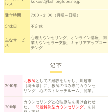
kokost@ksh.biglobe.ne.jp
レス
受付時間
7:00～21:00（月曜～日曜）
定休日
不定休
心理カウンセリング、オンライン講座、開
主なサービ
業カウンセラー支援、キャリアアップコー
ス
チング
沿革
元教師
としての経験を活かし、川越市
2010年
（埼玉県）に、教師の悩み専門カウンセ
リング「心のストレッチルーム」開業。
カウンセリングと心理療法を掛け合わせ
2011年
た、
「問題解決型カウンセリング」
を開
発・実践。